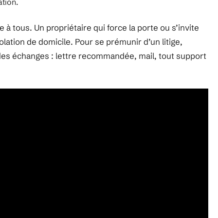
ation.
 à tous. Un propriétaire qui force la porte ou s’invite
lation de domicile. Pour se prémunir d’un litige,
es échanges : lettre recommandée, mail, tout support