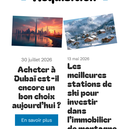
13 mai 2026
30 juillet 2026
Les
Acheter à
meilleures
Dubaï est-il
stations de
encore un
ski pour
bon choix
investir
aujourd’hui ?
dans
l’immobilier
En savoir plus
de montagne