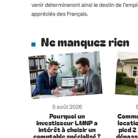
venir détermineront ainsi le destin de l’emp
appréciés des Français.
Ne manquez rien
5 août 2026
Pourquoi un
Comme
investisseur LMNP a
locati
intérêt à choisir un
pied 2
comptable spécialisé ?
dépass