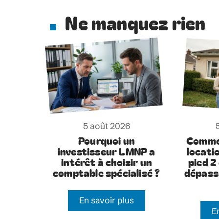
Ne manquez rien
5 août 2026
Pourquoi un
Comme
investisseur LMNP a
locati
intérêt à choisir un
pied 2
comptable spécialisé ?
dépass
En savoir plus
E