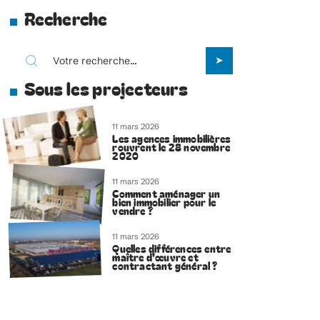
Recherche
Sous les projecteurs
11 mars 2026
Les agences immobilières
rouvrent le 28 novembre
2020
11 mars 2026
Comment aménager un
bien immobilier pour le
vendre ?
11 mars 2026
Quelles différences entre
maître d’œuvre et
contractant général ?